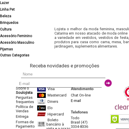
Lazer
Linha Pet
Beleza
Brinquedos
Lojista o melhor da moda feminina, masculi
Cultura
Catarina em nosso atacado de moda online e
Acessório Feminino
a variedade em vestidos, vestidos de fest
produtos para casa como cama, mesa, banh
Acessório Masculino
jardinagem, suplementos alimentares.
Pijamas
Outras Categorias
Receba novidades e promoções
Sobre o
Visa
Atendimento
Soulojista
Mastercard
Chat On-line
Perguntas
E-mail
Diners
frequentes
Política de
Elo
Vendas
Telefones
Hipercard
Entrega
Todo
Boleto
Formas de
Brasil (47)
bancário à
Pagamento
3334-8336
vista e a prazo