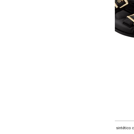
-
-
-
-
+
+
+
34
35
36
37
COMPRAR
sintético com detalhes em fivelas. Solado com 3 cm.