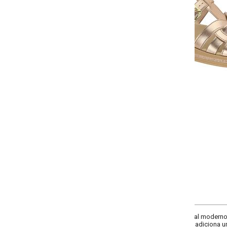
-
-
-
-
+
+
+
34
35
36
37
COMPRAR
ual moderno! Esta sandália Moleca, confeccionada em material sintético meta
 adiciona um toque elegante ao design. O solado em PVC proporciona estabili