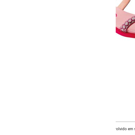
-
-
-
-
+
+
+
28
30
32
34
COMPRAR
olvido em sintético. Calce fácil. Solado flexível e antiderrapante.