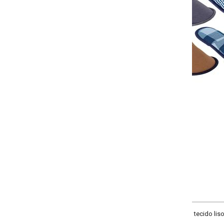
Selecione a quantidade para cada tamanho:
-
-
-
+
+
+
38
40
42
44
COMPRAR
tecido liso composto de algodão e viscolycra, estampa e cores sortidas. so