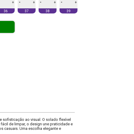
-
-
-
+
+
+
+
36
37
38
39
sofisticação ao visual. O solado flexível
fácil de limpar, o design une praticidade e
ios casuais. Uma escolha elegante e