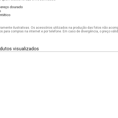
ereço dourado
o
intético
mente ilustrativas. Os acessórios utilizados na produção das fotos não acom
os para compras na internet e por telefone. Em caso de divergência, o preço vál
dutos visualizados