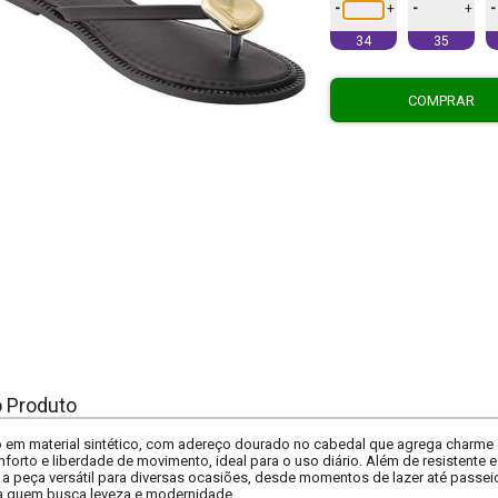
-
-
-
+
+
34
35
COMPRAR
o Produto
to em material sintético, com adereço dourado no cabedal que agrega charme e 
forto e liberdade de movimento, ideal para o uso diário. Além de resistente e 
o a peça versátil para diversas ocasiões, desde momentos de lazer até passe
ra quem busca leveza e modernidade.