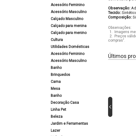
Acessório Feminino
Observação:
Ad
Acessório Masculino
Tecido:
Sintétic
Composição:
S
Calçado Masculino
Calçado para menina
Observações:
1.
Imagens mera
Calçado para menino
2.
Preços válid
Cultura
compras".
Utilidades Domésticas
Acessório Feminino
Últimos pro
Acessório Masculino
Banho
Brinquedos
Cama
Mesa
Banho
Decoração Casa
Linha Pet
Beleza
Jardim e Ferramentas
Lazer