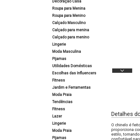
Decoração Casa
Roupa para Menina
Roupa para Menino
Calçado Masculino
Calçado para menina
Calçado para menino
Lingerie
Moda Masculina
Pijamas
Utilidades Domésticas
Escolhas das Influencers
Fitness
Jardim e Ferramentas
Moda Praia
Tendências
Fitness
Detalhes d
Lazer
Lingerie
O chinelo é fei
proporciona con
Moda Praia
estilo, tornand
Pijamas
confortável pa