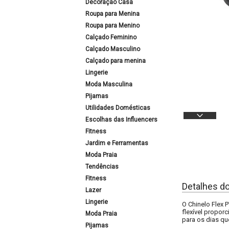
Decoração Casa
Roupa para Menina
Roupa para Menino
Calçado Feminino
Calçado Masculino
Calçado para menina
Lingerie
Moda Masculina
Pijamas
Utilidades Domésticas
Escolhas das Influencers
Fitness
Jardim e Ferramentas
Moda Praia
Tendências
Fitness
Detalhes d
Lazer
Lingerie
O Chinelo Flex P
flexível propor
Moda Praia
para os dias qu
Pijamas