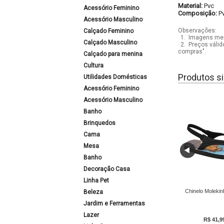
Material:
Pvc
Acessório Feminino
Composição:
P
Acessório Masculino
Observações:
Calçado Feminino
1.
Imagens mera
Calçado Masculino
2.
Preços válid
compras".
Calçado para menina
Cultura
Produtos si
Utilidades Domésticas
Acessório Feminino
Acessório Masculino
Banho
Brinquedos
Cama
Mesa
Banho
Decoração Casa
Linha Pet
Chinelo Molekin
Beleza
Jardim e Ferramentas
Lazer
R$ 41,9