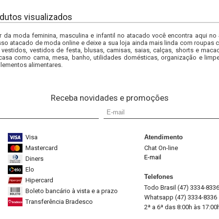
dutos visualizados
r da moda feminina, masculina e infantil no atacado você encontra aqui no
so atacado de moda online e deixe a sua loja ainda mais linda com roupas c
 vestidos, vestidos de festa, blusas, camisas, saias, calças, shorts e m
casa como cama, mesa, banho, utilidades domésticas, organização e limpe
lementos alimentares.
Receba novidades e promoções
Visa
Atendimento
Mastercard
Chat On-line
E-mail
Diners
Elo
Telefones
Hipercard
Todo Brasil (47) 3334-833
Boleto bancário à vista e a prazo
Whatsapp (47) 3334-8336
Transferência Bradesco
2ª a 6ª das 8:00h às 17:00