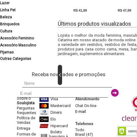
Lazer
Linha Pet
R$ 41,99
R$ 47,99
Beleza
Últimos produtos visualizados
Brinquedos
Cultura
Lojista o melhor da moda feminina, masculi
Acessório Feminino
Catarina em nosso atacado de moda online e
a variedade em vestidos, vestidos de fest
Acessório Masculino
produtos para casa como cama, mesa, banh
Pijamas
jardinagem, suplementos alimentares.
Outras Categorias
Receba novidades e promoções
Sobre o
Visa
Atendimento
Soulojista
Mastercard
Chat On-line
Perguntas
E-mail
Diners
frequentes
Política de
Elo
Vendas
Telefones
Hipercard
Entrega
Todo
Boleto
Formas de
Brasil (47)
bancário à