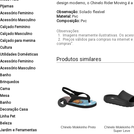
design moderno, o Chinelo Rider Moving é a 
Pijamas
Observação:
Solado flexível
Acessório Feminino
Material:
Pvc
Acessório Masculino
Composição:
Pvc
Calçado Feminino
Observações:
Calçado Masculino
1.
Imagens meramente ilustrativas. Os acess
2.
Preços válidos para compras na internet e 
Calçado para menina
compras".
Cultura
Utilidades Domésticas
Produtos similares
Acessório Feminino
Acessório Masculino
Banho
Brinquedos
Cama
Mesa
Banho
Decoração Casa
Linha Pet
Beleza
Chinelo Molekinho Preto
Chinelo Molekinho P
Jardim e Ferramentas
Super Leve