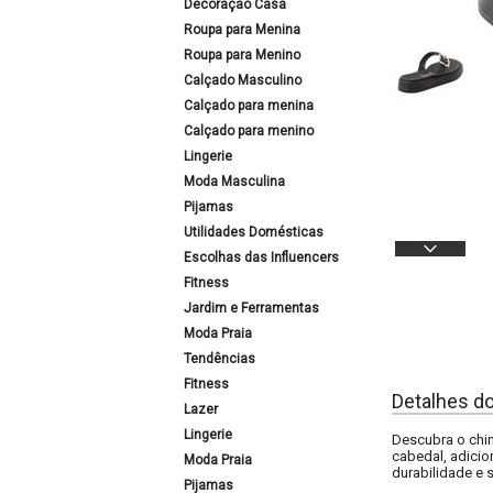
Decoração Casa
Roupa para Menina
Roupa para Menino
Calçado Masculino
Calçado para menina
Calçado para menino
Lingerie
Moda Masculina
Pijamas
Utilidades Domésticas
Escolhas das Influencers
Fitness
Jardim e Ferramentas
Moda Praia
Tendências
Fitness
Detalhes d
Lazer
Lingerie
Descubra o chin
cabedal, adicio
Moda Praia
durabilidade e 
Pijamas