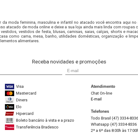
r da moda feminina, masculina e infantil no atacado você encontra aqui no
so atacado de moda online e deixe a sua loja ainda mais linda com roupas c
 vestidos, vestidos de festa, blusas, camisas, saias, calças, shorts e m
casa como cama, mesa, banho, utilidades domésticas, organização e limpe
lementos alimentares.
Receba novidades e promoções
Visa
Atendimento
Mastercard
Chat On-line
E-mail
Diners
Elo
Telefones
Hipercard
Todo Brasil (47) 3334-833
Boleto bancário à vista e a prazo
Whatsapp (47) 3334-8336
Transferência Bradesco
2ª a 6ª das 8:00h às 17:00