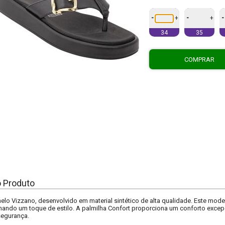
-
-
-
+
+
34
35
COMPRAR
o Produto
elo Vizzano, desenvolvido em material sintético de alta qualidade. Este mode
nando um toque de estilo. A palmilha Confort proporciona um conforto exce
segurança.