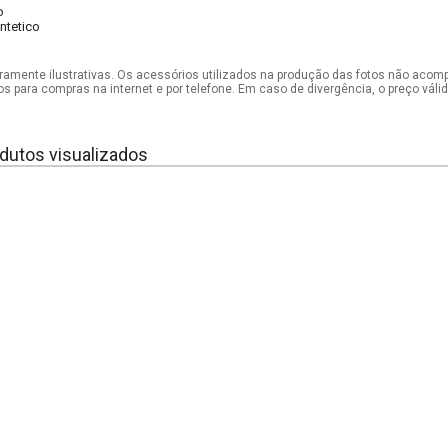
o
intetico
mente ilustrativas. Os acessórios utilizados na produção das fotos não acom
os para compras na internet e por telefone. Em caso de divergência, o preço vál
dutos visualizados