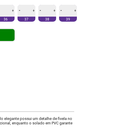
-
-
-
+
+
+
+
36
37
38
39
lo elegante possui um detalhe de fivela no
pcional, enquanto o solado em PVC garante