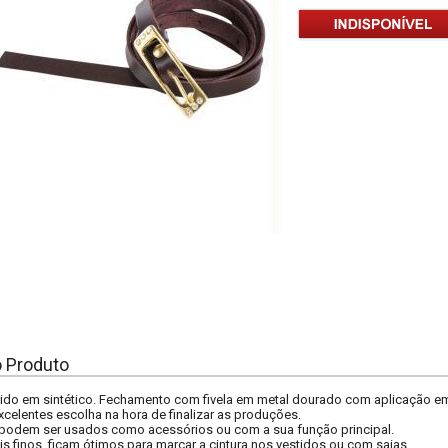
o Produto
ido em sintético. Fechamento com fivela em metal dourado com aplicação em
xcelentes escolha na hora de finalizar as produções.
podem ser usados como acessórios ou com a sua função principal.
 finos, ficam ótimos para marcar a cintura nos vestidos ou com saias.