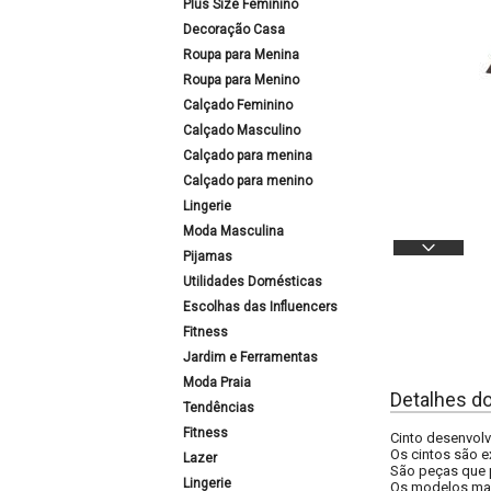
Plus Size Feminino
Decoração Casa
Roupa para Menina
Roupa para Menino
Calçado Feminino
Calçado Masculino
Calçado para menina
Calçado para menino
Lingerie
Moda Masculina
Pijamas
Utilidades Domésticas
Escolhas das Influencers
Fitness
Jardim e Ferramentas
Moda Praia
Detalhes d
Tendências
Fitness
Cinto desenvolv
Os cintos são e
Lazer
São peças que 
Lingerie
Os modelos mais