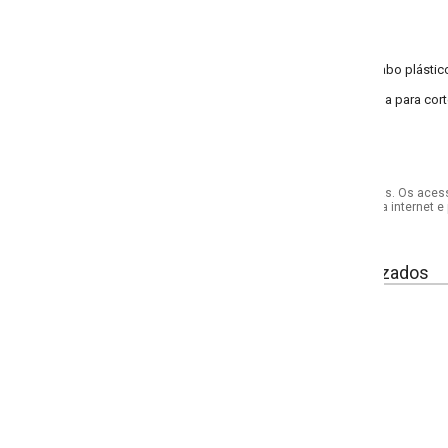
bo plástico.
a para cortes de fio e refile, de uso doméstico e profissional. Pode ser utiliz
s. Os acessórios utilizados na produção das fotos não acompanham o produto.
internet e por telefone. Em caso de divergência, o preço válido será sempre aq
izados