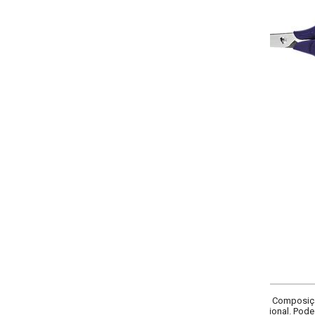
-
+
Único
COMPRAR
 Composição: em aço inox com cabo plástico. Fio laser 5.1/2 polegadas. Indic
ional. Pode ser utilizada nos setores de costura e calçadista. Imagens meramen