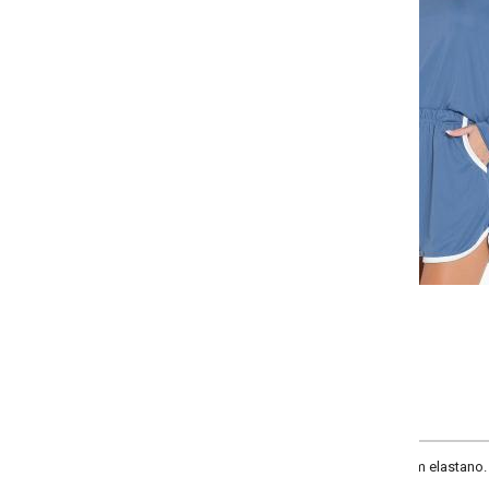
Selecione a quantidade para cada tamanho:
-
+
P
M
G
GG
COMPRAR
m elastano. Possui manga longa com recortes, decote redondo. Shorts com elá