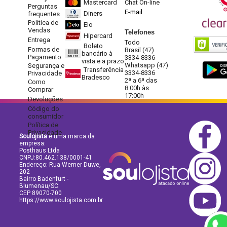
Mastercard
Chat On-line
Perguntas
E-mail
Diners
frequentes
Política de
Elo
Vendas
Telefones
Hipercard
Entrega
Todo
Boleto
Formas de
Brasil (47)
bancário à
Pagamento
3334-8336
vista e a prazo
Whatsapp (47)
Segurança e
Transferência
3334-8336
Privacidade
Bradesco
2ª a 6ª das
Como
8:00h às
Comprar
17:00h
Devoluções
Código do
consumidor
Política de
Privacidade
Soulojista
é uma marca da
empresa:
Posthaus Ltda
CNPJ:80.462.138/0001-41
Endereço: Rua Werner Duwe,
202
Bairro Badenfurt -
Blumenau/SC
CEP 89070-700
https://www.soulojista.com.br