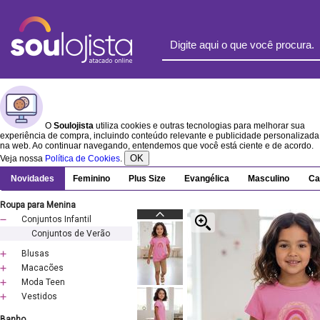
O
Soulojista
utiliza cookies e outras tecnologias para melhorar sua
experiência de compra, incluindo conteúdo relevante e publicidade personalizada
na web. Ao continuar navegando, entendemos que você está ciente e de acordo.
OK
Veja nossa
Política de Cookies
.
Novidades
Feminino
Plus Size
Evangélica
Masculino
Ca
Roupa para Menina
Conjuntos Infantil
Conjuntos de Verão
Blusas
Macacões
Moda Teen
Vestidos
Banho