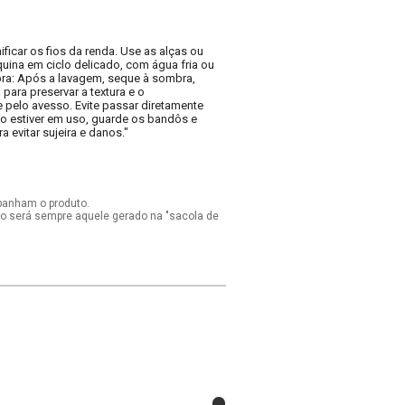
ficar os fios da renda. Use as alças ou
uina em ciclo delicado, com água fria ou
bra: Após a lavagem, seque à sombra,
ara preservar a textura e o
e pelo avesso. Evite passar diretamente
o estiver em uso, guarde os bandôs e
 evitar sujeira e danos."
panham o produto.
ido será sempre aquele gerado na "sacola de