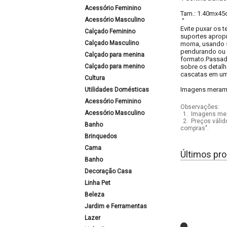
Acessório Feminino
Tam.: 1.40mx45
Acessório Masculino
"
Evite puxar os 
Calçado Feminino
suportes apropr
Calçado Masculino
morna, usando 
pendurando ou d
Calçado para menina
formato.Passado
Calçado para menino
sobre os detal
cascatas em um 
Cultura
Imagens meramen
Utilidades Domésticas
Acessório Feminino
Observações:
Acessório Masculino
1.
Imagens mera
2.
Preços válid
Banho
compras".
Brinquedos
Cama
Últimos pro
Banho
Decoração Casa
Linha Pet
Beleza
Jardim e Ferramentas
Lazer