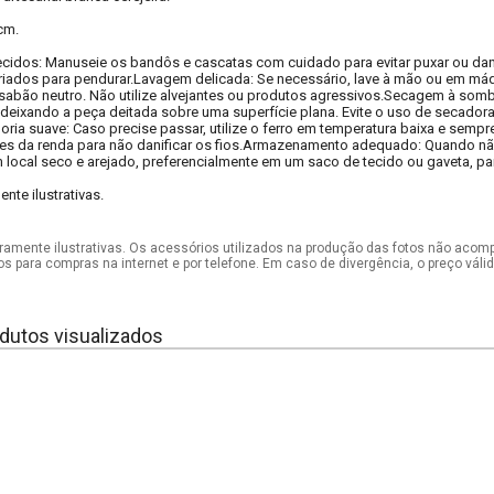
cm.
tecidos: Manuseie os bandôs e cascatas com cuidado para evitar puxar ou dani
iados para pendurar.Lavagem delicada: Se necessário, lave à mão ou em máq
sabão neutro. Não utilize alvejantes ou produtos agressivos.Secagem à som
eixando a peça deitada sobre uma superfície plana. Evite o uso de secadora p
ria suave: Caso precise passar, utilize o ferro em temperatura baixa e sempr
hes da renda para não danificar os fios.Armazenamento adequado: Quando nã
local seco e arejado, preferencialmente em um saco de tecido ou gaveta, para
te ilustrativas.
mente ilustrativas. Os acessórios utilizados na produção das fotos não acom
os para compras na internet e por telefone. Em caso de divergência, o preço vál
dutos visualizados