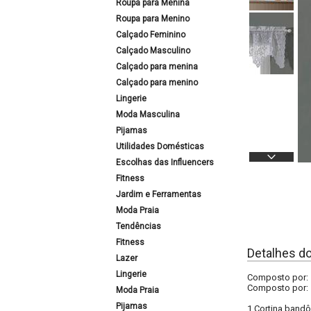
Roupa para Menina
Roupa para Menino
Calçado Feminino
Calçado Masculino
Calçado para menina
Calçado para menino
Lingerie
Moda Masculina
Pijamas
Utilidades Domésticas
Escolhas das Influencers
Fitness
Jardim e Ferramentas
Moda Praia
Tendências
Fitness
Detalhes d
Lazer
Lingerie
Composto por: 1
Composto por:
Moda Praia
Pijamas
1 Cortina bandô 