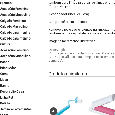
também para limpeza de carros. Imagens mer
Pijamas
Composto por:
Acessório Feminino
1 espanador (35 x 5 x 5 cm).
Acessório Masculino
Calçado Feminino
Composição: em plástico.
Calçado Masculino
Remove o pó e são eficientes na limpeza. In
Calçado para menina
também vitrines e prateleiras. Indicado tam
Calçado para menino
Imagens meramente ilustrativas.
Cultura
Observações:
Acessório Feminino
1.
Imagens meramente ilustrativas. Os acess
Acessório Masculino
2.
Preços válidos para compras na internet e 
compras".
Banho
Brinquedos
Produtos similares
Cama
Mesa
Banho
Decoração Casa
Linha Pet
Beleza
Jardim e Ferramentas