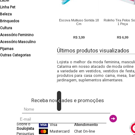
Lazer
Linha Pet
Beleza
Escova Multiuso Sortida 18
Rolinho Tira Pelos So
Brinquedos
Cm
1 Peça
Cultura
Acessório Feminino
R$ 3,99
R$ 6,99
Acessório Masculino
Pijamas
Últimos produtos visualizados
Outras Categorias
Lojista o melhor da moda feminina, masculi
Catarina em nosso atacado de moda online e
a variedade em vestidos, vestidos de fest
produtos para casa como cama, mesa, banh
jardinagem, suplementos alimentares.
Receba novidades e promoções
Sobre o
Visa
Atendimento
Soulojista
Mastercard
Chat On-line
Perguntas