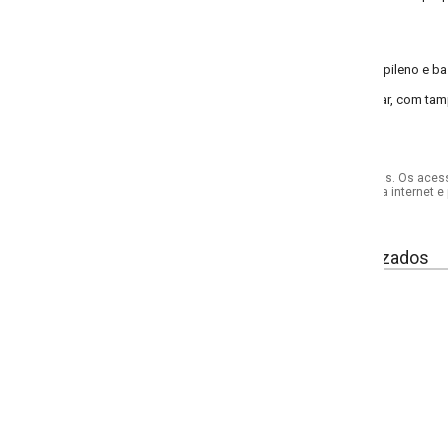
ileno e base em acrílico.
zar, com tampa para melhor armazenamento. Transparência que permite a visu
s. Os acessórios utilizados na produção das fotos não acompanham o produto.
internet e por telefone. Em caso de divergência, o preço válido será sempre aq
izados