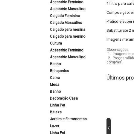
Acessório Feminino
1 filtro para caf
Acessório Masculino
Composição: em 
Calçado Feminino
Prático e super
Calçado Masculino
Calçado para menina
Substitui até 2 m
Calçado para menino
Imagens meramen
Cultura
Observações:
Acessório Feminino
1.
Imagens mera
Acessório Masculino
2.
Preços válid
compras".
Banho
Brinquedos
Últimos pro
Cama
Mesa
Banho
Decoração Casa
Linha Pet
Beleza
Jardim e Ferramentas
Lazer
Linha Pet