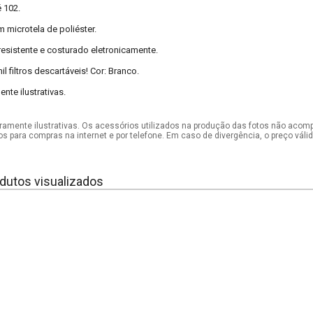
é 102.
microtela de poliéster.
 resistente e costurado eletronicamente.
il filtros descartáveis! Cor: Branco.
te ilustrativas.
mente ilustrativas. Os acessórios utilizados na produção das fotos não acom
os para compras na internet e por telefone. Em caso de divergência, o preço vál
dutos visualizados