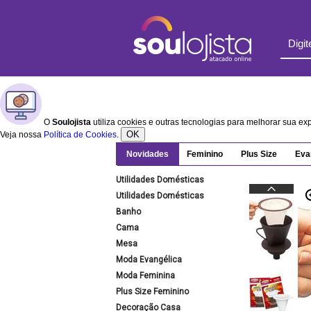
O
Soulojista
utiliza cookies e outras tecnologias para melhorar sua e
OK
Veja nossa
Política de Cookies
.
Novidades
Feminino
Plus Size
Eva
Utilidades Domésticas
Utilidades Domésticas
Banho
Cama
Mesa
Moda Evangélica
Moda Feminina
Plus Size Feminino
Decoração Casa