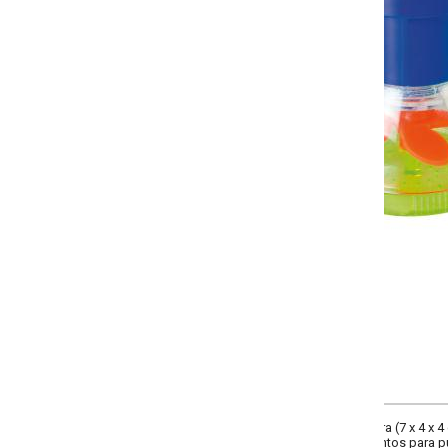
-
+
COMPRAR
ira (7 x 4 x 4 cm). Composição: em plástico. Pode efetivamente ajudar a remov
os para purificar a água dura, ajuda a controlar o crescimento da pele seca