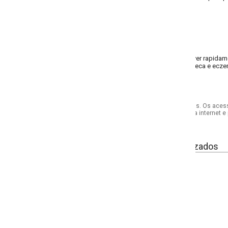
er rapidamente o cloro, metais pesados e outros sedimentos para purificar a 
seca e eczema.
s. Os acessórios utilizados na produção das fotos não acompanham o produto.
internet e por telefone. Em caso de divergência, o preço válido será sempre aq
izados