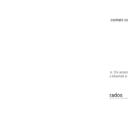
 contato com água quente e fria.
s. Os acessórios utilizados na produção das fotos não acompanham o produto.
internet e por telefone. Em caso de divergência, o preço válido será sempre aq
izados