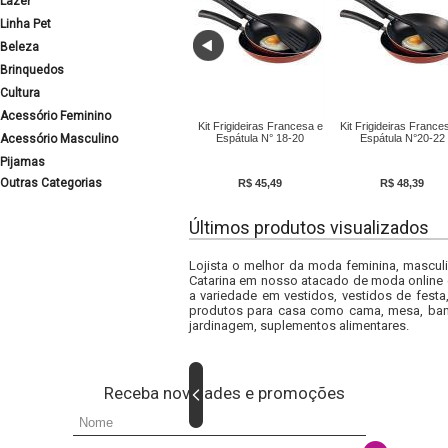
Lazer
Linha Pet
Beleza
Brinquedos
Cultura
Acessório Feminino
Kit Frigideiras Francesa e
Kit Frigideiras France
Acessório Masculino
Espátula N° 18-20
Espátula N°20-22
Pijamas
Outras Categorias
R$ 45,49
R$ 48,39
Últimos produtos visualizados
Lojista o melhor da moda feminina, masculi
Catarina em nosso atacado de moda online e
a variedade em vestidos, vestidos de fest
produtos para casa como cama, mesa, banh
jardinagem, suplementos alimentares.
Receba novidades e promoções