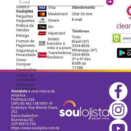
Sobre o
Visa
Atendimento
Soulojista
Mastercard
Chat On-line
Perguntas
E-mail
Diners
frequentes
Política de
Elo
Vendas
Telefones
Hipercard
Entrega
Todo
Boleto
Formas de
Brasil (47)
bancário à
Pagamento
3334-8336
vista e a prazo
Whatsapp (47)
Segurança e
Transferência
3334-8336
Privacidade
Bradesco
2ª a 6ª das
Como
8:00h às
Comprar
17:00h
Devoluções
Código do
consumidor
Política de
Privacidade
Soulojista
é uma marca da
empresa:
Posthaus Ltda
CNPJ:80.462.138/0001-41
Endereço: Rua Werner Duwe,
202
Bairro Badenfurt -
Blumenau/SC
CEP 89070-700
https://www.soulojista.com.br