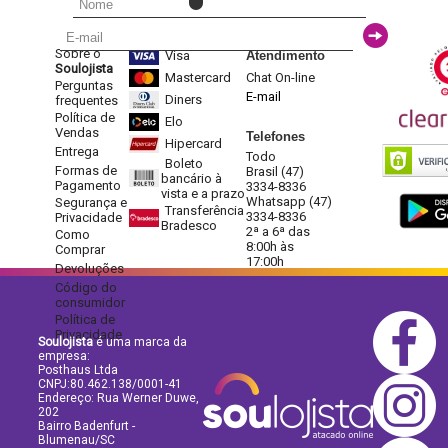
Sobre o
Visa
Atendimento
Soulojista
Mastercard
Chat On-line
Perguntas
E-mail
Diners
frequentes
Política de
Elo
Vendas
Telefones
Hipercard
Entrega
Todo
Boleto
Formas de
Brasil (47)
bancário à
Pagamento
3334-8336
vista e a prazo
Whatsapp (47)
Segurança e
Transferência
3334-8336
Privacidade
Bradesco
2ª a 6ª das
Como
8:00h às
Comprar
17:00h
Devoluções
Código do
consumidor
Política de
Privacidade
Soulojista
é uma marca da
empresa:
Posthaus Ltda
CNPJ:80.462.138/0001-41
Endereço: Rua Werner Duwe,
202
Bairro Badenfurt -
Blumenau/SC