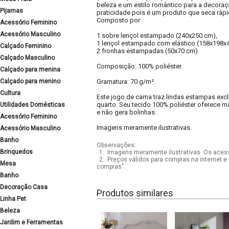
beleza e um estilo romântico para a decoraç
Pijamas
praticidade pois é um produto que seca rápi
Composto por:
Acessório Feminino
Acessório Masculino
1 sobre lençol estampado (240x250 cm),
1 lençol estampado com elástico (158x198x
Calçado Feminino
2 fronhas estampadas (50x70 cm).
Calçado Masculino
Composição: 100% poliéster.
Calçado para menina
Calçado para menino
Gramatura: 70 g/m².
Cultura
Este jogo de cama traz lindas estampas excl
quarto. Seu tecido 100% poliéster oferece m
Utilidades Domésticas
e não gera bolinhas.
Acessório Feminino
Imagens meramente ilustrativas.
Acessório Masculino
Banho
Observações:
Brinquedos
1.
Imagens meramente ilustrativas. Os acess
2.
Preços válidos para compras na internet e 
Mesa
compras".
Banho
Decoração Casa
Produtos similares
Linha Pet
Beleza
Jardim e Ferramentas