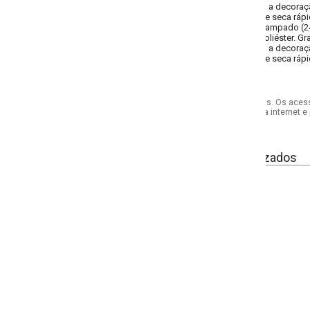
a a decoração da sua cama e quarto. Seu tecido 100% poliéster oferece maciez
e seca rápido, não precisa passar e não gera bolinhas. Imagens meramente ilu
tampado (240x250 cm), 1 lençol estampado com elástico (158x198x40 cm) e
iéster. Gramatura: 70 g/m². Este jogo de cama traz lindas estampas exclusiva
a a decoração da sua cama e quarto. Seu tecido 100% poliéster oferece maciez
e seca rápido, não precisa passar e não gera bolinhas. Imagens meramente ilu
s. Os acessórios utilizados na produção das fotos não acompanham o produto.
internet e por telefone. Em caso de divergência, o preço válido será sempre aq
izados