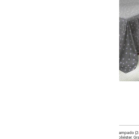
Selecione:
Selecione a quantidade:
-
+
Único
COMPRAR
tampado (240x250 cm), 1 lençol estampado com elástico (158x198x40 cm) e
iéster. Gramatura: 70 g/m². Este jogo de cama traz lindas estampas exclusiva