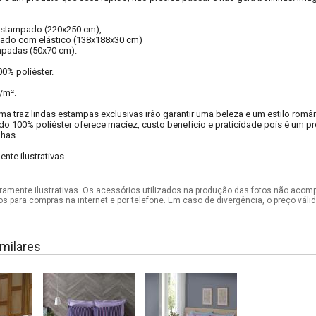
 estampado (220x250 cm),
pado com elástico (138x188x30 cm)
mpadas (50x70 cm).
0% poliéster.
/m².
ma traz lindas estampas exclusivas irão garantir uma beleza e um estilo rom
ido 100% poliéster oferece maciez, custo benefício e praticidade pois é um p
nhas.
te ilustrativas.
mente ilustrativas. Os acessórios utilizados na produção das fotos não acom
os para compras na internet e por telefone. Em caso de divergência, o preço vál
milares