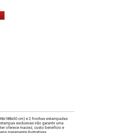
138x188x30 cm) e 2 fronhas estampadas
estampas exclusivas irão garantir uma
ter oferece maciez, custo benefício e
ens meramente ilustrativas.