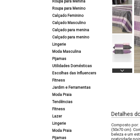
Roupa para Menina
Roupa para Menino
Calçado Feminino
Calçado Masculino
Calçado para menina
Calçado para menino
Lingerie
Moda Masculina
Pijamas
Utilidades Domésticas
Escolhas das Influencers
Fitness
Jardim e Ferramentas
Moda Praia
Tendências
Fitness
Detalhes d
Lazer
Lingerie
Composto por: 
(50x70 cm). Com
Moda Praia
beleza e um est
Pijamas
praticidade poi