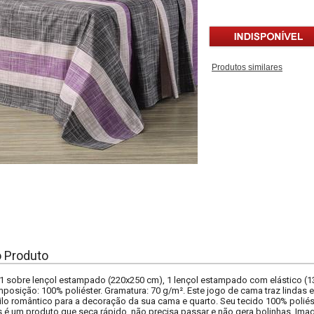
Produtos similares
o Produto
1 sobre lençol estampado (220x250 cm), 1 lençol estampado com elástico (
posição: 100% poliéster. Gramatura: 70 g/m². Este jogo de cama traz lindas 
ilo romântico para a decoração da sua cama e quarto. Seu tecido 100% poliés
s é um produto que seca rápido, não precisa passar e não gera bolinhas. Imag