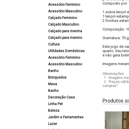
Composto por:
Acessório Feminino
Acessório Masculino
1 sobre lençol
1 lençol estam
Calçado Feminino
2 fronhas esta
Calçado Masculino
Composição: 10
Calçado para menina
Calçado para menino
Gramatura: 70 g
Cultura
Este jogo de ca
quarto. Seu tec
Utilidades Domésticas
e não gera boli
Acessório Feminino
Imagens meramen
Acessório Masculino
Banho
Observações:
Brinquedos
1.
Imagens mera
2.
Preços válid
Mesa
compras".
Banho
Decoração Casa
Produtos si
Linha Pet
Beleza
Jardim e Ferramentas
Lazer