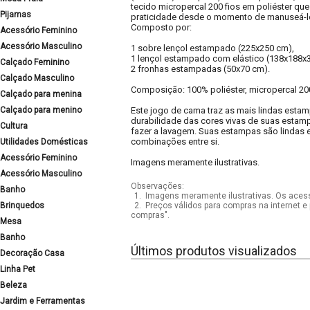
tecido micropercal 200 fios em poliéster que
Pijamas
praticidade desde o momento de manuseá-lo 
Composto por:
Acessório Feminino
Acessório Masculino
1 sobre lençol estampado (225x250 cm),
1 lençol estampado com elástico (138x188x
Calçado Feminino
2 fronhas estampadas (50x70 cm).
Calçado Masculino
Composição: 100% poliéster, micropercal 200
Calçado para menina
Calçado para menino
Este jogo de cama traz as mais lindas estampa
durabilidade das cores vivas de suas esta
Cultura
fazer a lavagem. Suas estampas são lindas 
combinações entre si.
Utilidades Domésticas
Acessório Feminino
Imagens meramente ilustrativas.
Acessório Masculino
Observações:
Banho
1.
Imagens meramente ilustrativas. Os acess
Brinquedos
2.
Preços válidos para compras na internet e 
compras".
Mesa
Banho
Últimos produtos visualizados
Decoração Casa
Linha Pet
Beleza
Jardim e Ferramentas