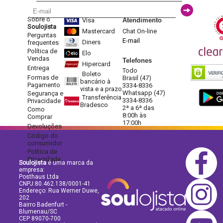
Sobre o
Visa
Atendimento
Soulojista
Mastercard
Chat On-line
Perguntas
E-mail
Diners
frequentes
Política de
Elo
Vendas
Telefones
Hipercard
Entrega
Todo
Boleto
Formas de
Brasil (47)
bancário à
Pagamento
3334-8336
vista e a prazo
Whatsapp (47)
Segurança e
Transferência
3334-8336
Privacidade
Bradesco
2ª a 6ª das
Como
8:00h às
Comprar
17:00h
Devoluções
Código do
consumidor
Política de
Privacidade
Soulojista
é uma marca da
empresa:
Posthaus Ltda
CNPJ:80.462.138/0001-41
Endereço: Rua Werner Duwe,
202
Bairro Badenfurt -
Blumenau/SC
CEP 89070-700