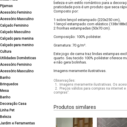
beleza e um estilo romântico para a decoraç
Pijamas
praticidade pois é um produto que seca rápi
Composto por:
Acessório Feminino
Acessório Masculino
1 sobre lençol estampado (220x250 cm),
1 lençol estampado com elástico (138x188x
Calçado Feminino
2 fronhas estampadas (50x70 cm).
Calçado Masculino
Composição: 100% poliéster.
Calçado para menina
Calçado para menino
Gramatura: 70 g/m².
Cultura
Este jogo de cama traz lindas estampas excl
quarto. Seu tecido 100% poliéster oferece m
Utilidades Domésticas
e não gera bolinhas.
Acessório Feminino
Imagens meramente ilustrativas.
Acessório Masculino
Banho
Observações:
Brinquedos
1.
Imagens meramente ilustrativas. Os acess
2.
Preços válidos para compras na internet e 
Mesa
compras".
Banho
Decoração Casa
Produtos similares
Linha Pet
Beleza
Jardim e Ferramentas