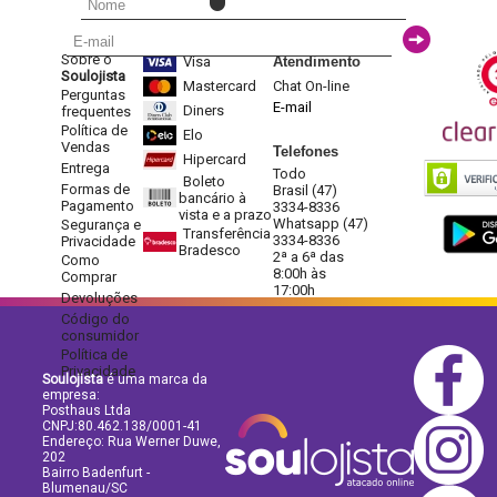
Sobre o
Visa
Atendimento
Soulojista
Mastercard
Chat On-line
Perguntas
E-mail
Diners
frequentes
Política de
Elo
Vendas
Telefones
Hipercard
Entrega
Todo
Boleto
Formas de
Brasil (47)
bancário à
Pagamento
3334-8336
vista e a prazo
Whatsapp (47)
Segurança e
Transferência
3334-8336
Privacidade
Bradesco
2ª a 6ª das
Como
8:00h às
Comprar
17:00h
Devoluções
Código do
consumidor
Política de
Privacidade
Soulojista
é uma marca da
empresa:
Posthaus Ltda
CNPJ:80.462.138/0001-41
Endereço: Rua Werner Duwe,
202
Bairro Badenfurt -
Blumenau/SC