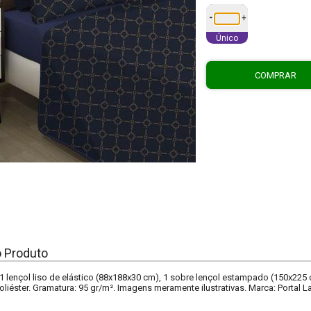
-
+
Único
COMPRAR
o Produto
 lençol liso de elástico (88x188x30 cm), 1 sobre lençol estampado (150x225
liéster. Gramatura: 95 gr/m². Imagens meramente ilustrativas. Marca: Portal La