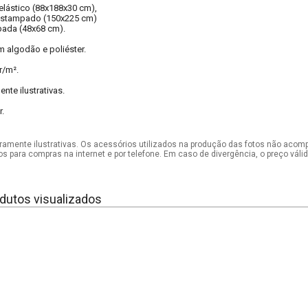
 elástico (88x188x30 cm),
 estampado (150x225 cm)
pada (48x68 cm).
 algodão e poliéster.
r/m².
te ilustrativas.
r.
mente ilustrativas. Os acessórios utilizados na produção das fotos não acom
os para compras na internet e por telefone. Em caso de divergência, o preço vál
dutos visualizados