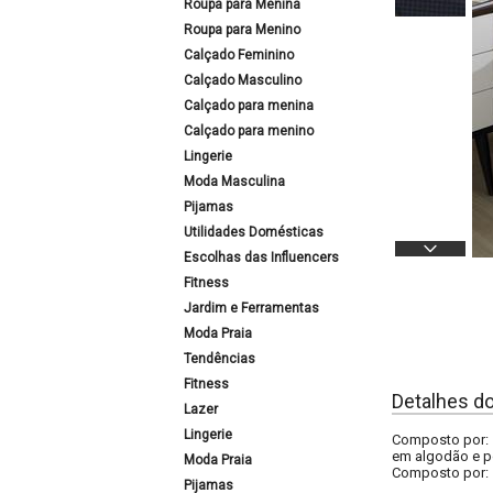
Roupa para Menina
Roupa para Menino
Calçado Feminino
Calçado Masculino
Calçado para menina
Calçado para menino
Lingerie
Moda Masculina
Pijamas
Utilidades Domésticas
Escolhas das Influencers
Fitness
Jardim e Ferramentas
Moda Praia
Tendências
Fitness
Detalhes d
Lazer
Lingerie
Composto por: 1
em algodão e po
Moda Praia
Composto por:
Pijamas