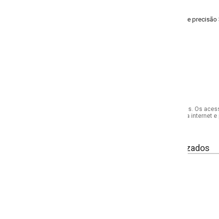
de precisão 31 peças fenda TORX ALLEN PHILIPS.
s. Os acessórios utilizados na produção das fotos não acompanham o produto.
internet e por telefone. Em caso de divergência, o preço válido será sempre aq
izados