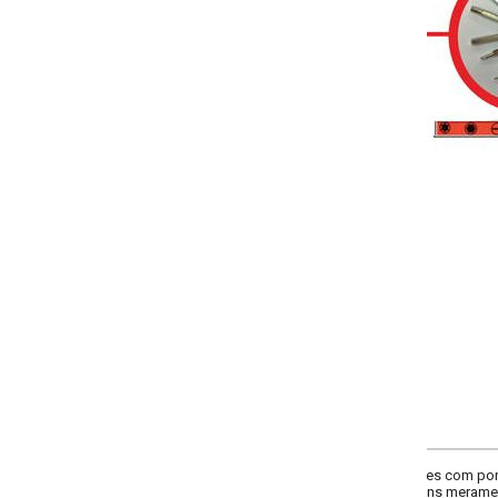
Selecione a quantidade:
-
+
Único
COMPRAR
ves com ponta de precisão 31 peças fenda TORX ALLEN PHILIPS. Kit composto 
ns meramente ilustrativas.