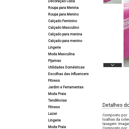
Decoração Casa
Roupa para Menina
Roupa para Menino
Calçado Feminino
Calçado Masculino
Calçado para menina
Calçado para menino
Lingerie
Moda Masculina
Pijamas
Utilidades Domésticas
Escolhas das Influencers
Fitness
Jardim e Ferramentas
Moda Praia
Tendências
Detalhes d
Fitness
Lazer
Composto por: 1
toalhas da cole
Lingerie
lavagem. Imagen
Moda Praia
Composto por: