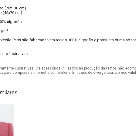
nho (70x130 cm)
to (45x70 cm).
00% algodão.
g/m².
oleção Paris são fabricadas em tecido 100% algodão e possuem ótima absorç
te ilustrativas.
mente ilustrativas. Os acessórios utilizados na produção das fotos não acom
os para compras na internet e por telefone. Em caso de divergência, o preço vál
milares