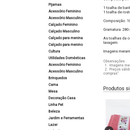
Pijamas
1 toalha de ba
Acessório Feminino
1 toalha de ros
Acessório Masculino
Composição: 1
Calçado Feminino
Gramatura: 280 
Calçado Masculino
Calçado para menina
As toalhas da c
lavagem.
Calçado para menino
Imagens meramen
Cultura
Utilidades Domésticas
Observações:
Acessório Feminino
1.
Imagens mera
2.
Preços válid
Acessório Masculino
compras".
Brinquedos
Cama
Produtos si
Mesa
Decoração Casa
Linha Pet
Beleza
Jardim e Ferramentas
Lazer