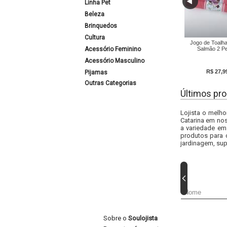
Linha Pet
Beleza
Brinquedos
Cultura
Jogo de Toalh
Acessório Feminino
Salmão 2 P
Acessório Masculino
R$ 27,9
Pijamas
Outras Categorias
Últimos pro
Lojista o melho
Catarina em nos
a variedade em
produtos para 
jardinagem, sup
Sobre o
Soulojista