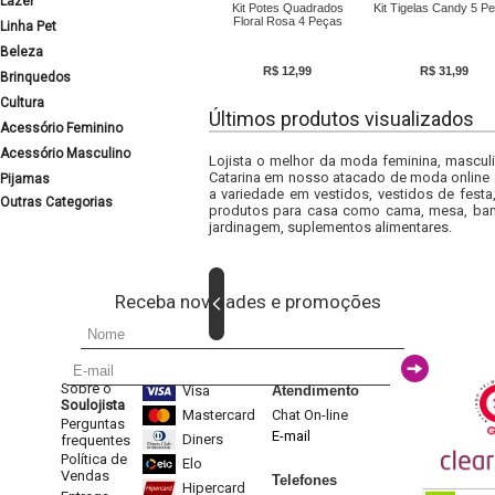
Lazer
Kit Potes Quadrados
Kit Tigelas Candy 5 P
Floral Rosa 4 Peças
Linha Pet
Beleza
R$ 12,99
R$ 31,99
Brinquedos
Cultura
Últimos produtos visualizados
Acessório Feminino
Acessório Masculino
Lojista o melhor da moda feminina, masculi
Catarina em nosso atacado de moda online e
Pijamas
a variedade em vestidos, vestidos de fest
Outras Categorias
produtos para casa como cama, mesa, banh
jardinagem, suplementos alimentares.
Receba novidades e promoções
Sobre o
Visa
Atendimento
Soulojista
Mastercard
Chat On-line
Perguntas
E-mail
Diners
frequentes
Política de
Elo
Vendas
Telefones
Hipercard