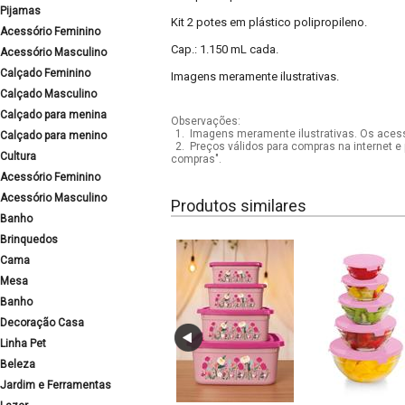
Pijamas
Kit 2 potes em plástico polipropileno.
Acessório Feminino
Cap.: 1.150 mL cada.
Acessório Masculino
Calçado Feminino
Imagens meramente ilustrativas.
Calçado Masculino
Calçado para menina
Observações:
1.
Imagens meramente ilustrativas. Os acess
Calçado para menino
2.
Preços válidos para compras na internet e 
Cultura
compras".
Acessório Feminino
Acessório Masculino
Produtos similares
Banho
Brinquedos
Cama
Mesa
Banho
Decoração Casa
Linha Pet
Beleza
Jardim e Ferramentas