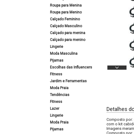
Roupa para Menina
Roupa para Menino
Calçado Feminino
Calçado Masculino
Calçado para menina
Calçado para menino
Lingerie
Moda Masculina
Pijamas
Escolhas das Influencers
Fitness
Jardim e Ferramentas
Moda Praia
Tendências
Fitness
Detalhes d
Lazer
Lingerie
Composto por: 
Moda Praia
com o kit cabid
Imagens meramen
Pijamas
Composto por: