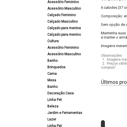
Acessório Feminino
6 cabides (37 c
Acessório Masculino
Calçado Feminino
Composição: em 
Calçado Masculino
Sem opção de c
Calçado para menina
Mantenha suas r
Calçado para menino
e manter o arm
Cultura
Imagens meramen
Acessório Feminino
Acessório Masculino
Observações:
1.
Imagens mera
Banho
2.
Preços válid
Brinquedos
compras".
Cama
Mesa
Últimos pro
Banho
Decoração Casa
Linha Pet
Beleza
Jardim e Ferramentas
Lazer
Linha Pet