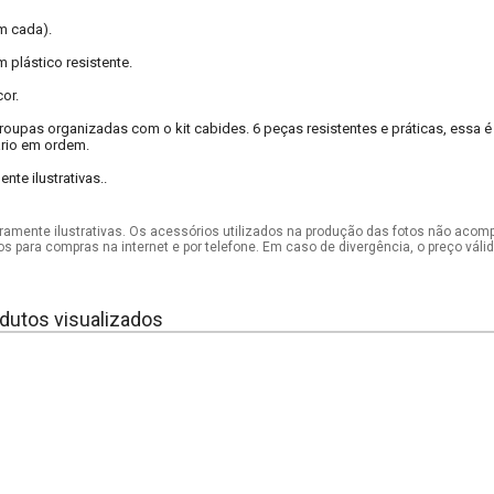
m cada).
plástico resistente.
or.
oupas organizadas com o kit cabides. 6 peças resistentes e práticas, essa é
ário em ordem.
te ilustrativas..
mente ilustrativas. Os acessórios utilizados na produção das fotos não acom
os para compras na internet e por telefone. Em caso de divergência, o preço vál
dutos visualizados