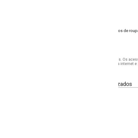
s de roupa, é ldeal para camisetas, casacos leves e blusas. Possui resistênci
s. Os acessórios utilizados na produção das fotos não acompanham o produto.
internet e por telefone. Em caso de divergência, o preço válido será sempre aq
izados