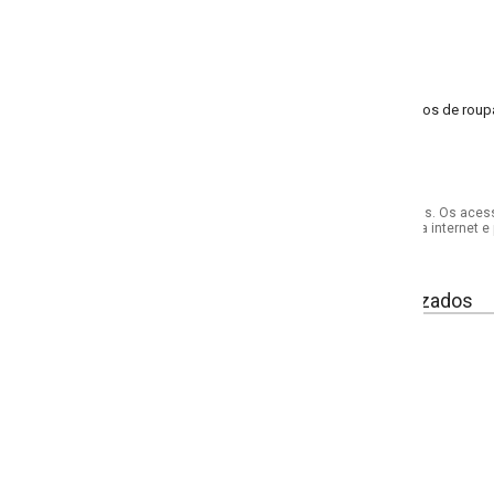
s de roupa, é ldeal para camisetas, casacos leves e blusas. Possui resistênci
s. Os acessórios utilizados na produção das fotos não acompanham o produto.
internet e por telefone. Em caso de divergência, o preço válido será sempre aq
izados