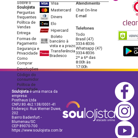
Sobre o
Visa
Atendimento
Soulojista
Mastercard
Chat On-line
Perguntas
E-mail
Diners
frequentes
Política de
Elo
Vendas
Telefones
Hipercard
Entrega
Todo
Boleto
Formas de
Brasil (47)
bancário à
Pagamento
3334-8336
vista e a prazo
Whatsapp (47)
Segurança e
Transferência
3334-8336
Privacidade
Bradesco
2ª a 6ª das
Como
8:00h às
Comprar
17:00h
Devoluções
Código do
consumidor
Política de
Privacidade
Soulojista
é uma marca da
empresa:
Posthaus Ltda
CNPJ:80.462.138/0001-41
Endereço: Rua Werner Duwe,
202
Bairro Badenfurt -
Blumenau/SC
CEP 89070-700
https://www.soulojista.com.br