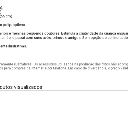
),
)
(55 cm).
 polipropileno.
ninos e meninas pequenos doutores. Estimula a criatividade da criança enquan
mamãe, o papai com sues avós, primos e amigos. Sem opção de cor.Indicado 
te ilustrativas.
mente ilustrativas. Os acessórios utilizados na produção das fotos não acom
os para compras na internet e por telefone. Em caso de divergência, o preço vál
dutos visualizados