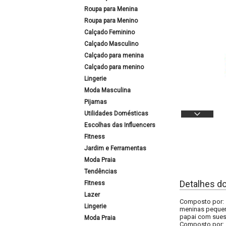
Roupa para Menina
Roupa para Menino
Calçado Feminino
Calçado Masculino
Calçado para menina
Calçado para menino
Lingerie
Moda Masculina
Pijamas
Utilidades Domésticas
Escolhas das Influencers
Fitness
Jardim e Ferramentas
Moda Praia
Tendências
Detalhes d
Fitness
Lazer
Composto por: 1
Lingerie
meninas pequeno
papai com sues 
Moda Praia
Composto por: