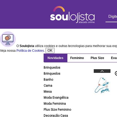
O
Soulojista
utiliza cookies e outras tecnologias para melhorar sua e
OK
Veja nossa
Política de Cookies
.
Novidades
Feminino
Plus Size
Eva
Brinquedos
Brinquedos
Banho
Cama
Mesa
Moda Evangélica
Moda Feminina
Plus Size Feminino
Decoração Casa