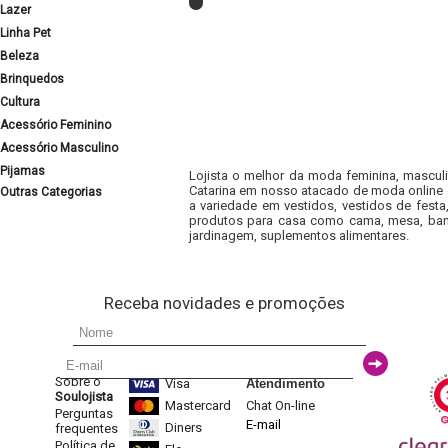
Lazer
Linha Pet
Beleza
Brinquedos
Cultura
Acessório Feminino
Acessório Masculino
Pijamas
Lojista o melhor da moda feminina, masculi
Catarina em nosso atacado de moda online e
Outras Categorias
a variedade em vestidos, vestidos de fest
produtos para casa como cama, mesa, banh
jardinagem, suplementos alimentares.
Receba novidades e promoções
Sobre o
Visa
Atendimento
Soulojista
Mastercard
Chat On-line
Perguntas
E-mail
Diners
frequentes
Política de