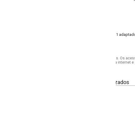
 1 adaptador de broca com porca.
s. Os acessórios utilizados na produção das fotos não acompanham o produto.
internet e por telefone. Em caso de divergência, o preço válido será sempre aq
izados