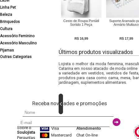
Lazer
Linha Pet
Beleza
Cesto de Roupa Portátil
Suporte Aramado p
Brinquedos
Sortido 1 Peça
Armário Multiuso
Cultura
Acessório Feminino
R$ 16,99
R$ 17,99
Acessório Masculino
Pijamas
Últimos produtos visualizados
Outras Categorias
Lojista o melhor da moda feminina, masculi
Catarina em nosso atacado de moda online e
a variedade em vestidos, vestidos de fest
produtos para casa como cama, mesa, banh
jardinagem, suplementos alimentares.
Receba novidades e promoções
Sobre o
Visa
Atendimento
Soulojista
Mastercard
Chat On-line
Perguntas