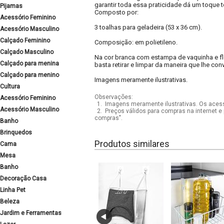
garantir toda essa praticidade dá um toque t
Pijamas
Composto por:
Acessório Feminino
3 toalhas para geladeira (53 x 36 cm).
Acessório Masculino
Calçado Feminino
Composição: em polietileno.
Calçado Masculino
Na cor branca com estampa de vaquinha e f
Calçado para menina
basta retirar e limpar da maneira que lhe con
Calçado para menino
Imagens meramente ilustrativas.
Cultura
Observações:
Acessório Feminino
1.
Imagens meramente ilustrativas. Os acess
Acessório Masculino
2.
Preços válidos para compras na internet e 
compras".
Banho
Brinquedos
Produtos similares
Cama
Mesa
Banho
Decoração Casa
Linha Pet
Beleza
Jardim e Ferramentas