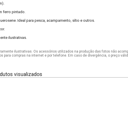
m).
 ferro pintado.
erosene. Ideal para pesca, acampamento, sítio e outros.
or.
te ilustrativas.
mente ilustrativas. Os acessórios utilizados na produção das fotos não acom
os para compras na internet e por telefone. Em caso de divergência, o preço vál
dutos visualizados