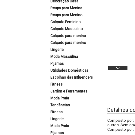
Decoração Casa
Roupa para Menina
Roupa para Menino
Calçado Feminino
Calçado Masculino
Calçado para menina
Calçado para menino
Lingerie
Moda Masculina
Pijamas
Utilidades Domésticas
Escolhas das Influencers
Fitness
Jardim e Ferramentas
Moda Praia
Tendências
Detalhes d
Fitness
Lingerie
Composto por: 1
outros. Sem opç
Moda Praia
Composto por:
Pijamas