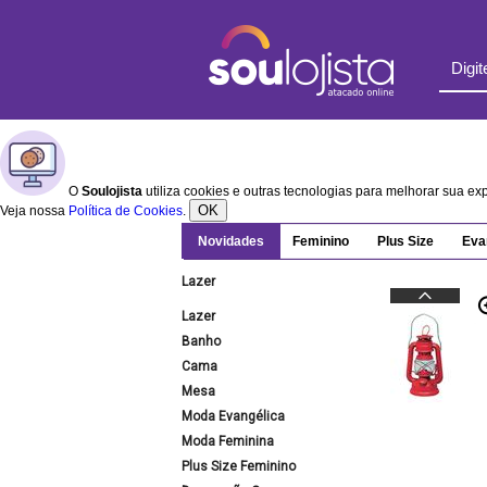
O
Soulojista
utiliza cookies e outras tecnologias para melhorar sua e
OK
Veja nossa
Política de Cookies
.
Novidades
Feminino
Plus Size
Eva
Lazer
Lazer
Banho
Cama
Mesa
Moda Evangélica
Moda Feminina
Plus Size Feminino