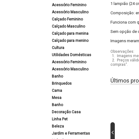
1 lampião (24 c
Acessório Feminino
Acessório Masculino
Composição: em
Calçado Feminino
Funciona com qu
Calçado Masculino
Sem opção de c
Calçado para menina
Calçado para menino
Imagens meramen
Cultura
Observações:
Utilidades Domésticas
1.
Imagens mera
2.
Preços válid
Acessório Feminino
compras".
Acessório Masculino
Banho
Últimos pro
Brinquedos
Cama
Mesa
Banho
Decoração Casa
Linha Pet
Beleza
Jardim e Ferramentas