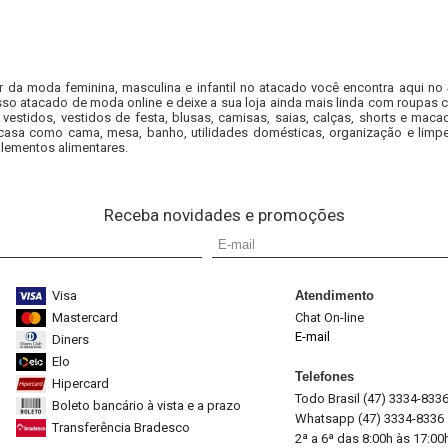
r da moda feminina, masculina e infantil no atacado você encontra aqui no
so atacado de moda online e deixe a sua loja ainda mais linda com roupas c
 vestidos, vestidos de festa, blusas, camisas, saias, calças, shorts e m
casa como cama, mesa, banho, utilidades domésticas, organização e limpe
lementos alimentares.
Receba novidades e promoções
Visa
Atendimento
Mastercard
Chat On-line
E-mail
Diners
Elo
Telefones
Hipercard
Todo Brasil (47) 3334-833
Boleto bancário à vista e a prazo
Whatsapp (47) 3334-8336
Transferência Bradesco
2ª a 6ª das 8:00h às 17:00