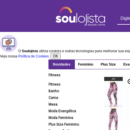
O
Soulojista
utiliza cookies e outras tecnologias para melhorar sua e
OK
Veja nossa
Política de Cookies
.
Novidades
Feminino
Plus Size
Eva
Fitness
Fitness
Banho
Cama
Mesa
Moda Evangélica
Moda Feminina
Plus Size Feminino