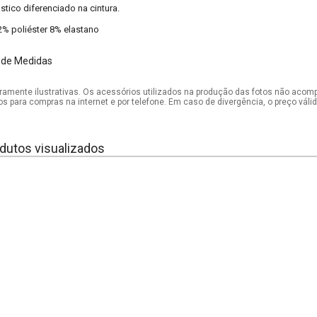
ástico diferenciado na cintura.
2% poliéster 8% elastano
 de Medidas
mente ilustrativas. Os acessórios utilizados na produção das fotos não acom
os para compras na internet e por telefone. Em caso de divergência, o preço vál
dutos visualizados