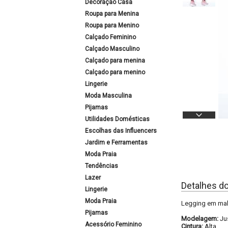
Decoração Casa
Roupa para Menina
Roupa para Menino
Calçado Feminino
Calçado Masculino
Calçado para menina
Calçado para menino
Lingerie
Moda Masculina
Pijamas
Utilidades Domésticas
Escolhas das Influencers
Jardim e Ferramentas
Moda Praia
Tendências
Lazer
Detalhes d
Lingerie
Moda Praia
Legging em malh
Pijamas
Modelagem:
Ju
Acessório Feminino
Cintura:
Alta