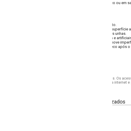
ico ou em salões de beleza. Sem opção de cor. Imagens meramente ilustrativa
to.
uperfície abrasiva suave.
às unhas.
 artificiais.
emove imperfeições e prepara as unhas para esmaltação.
eco após o uso.
s. Os acessórios utilizados na produção das fotos não acompanham o produto.
internet e por telefone. Em caso de divergência, o preço válido será sempre aq
izados