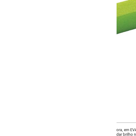
-
+
Único
COMPRAR
dora, em EVA. Tam.: 10 cm. Garanta unhas sempre bonitas e bem cuidadas com
 e dar brilho natural às unhas, deixando-as com aparência saudável e acabament