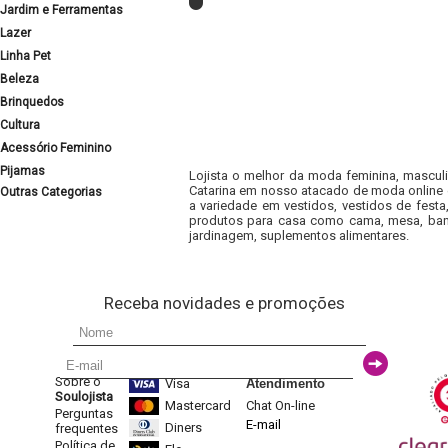
Jardim e Ferramentas
Lazer
Linha Pet
Beleza
Brinquedos
Cultura
Acessório Feminino
Pijamas
Lojista o melhor da moda feminina, masculi
Catarina em nosso atacado de moda online e
Outras Categorias
a variedade em vestidos, vestidos de fest
produtos para casa como cama, mesa, banh
jardinagem, suplementos alimentares.
Receba novidades e promoções
Sobre o
Visa
Atendimento
Soulojista
Mastercard
Chat On-line
Perguntas
E-mail
Diners
frequentes
Política de