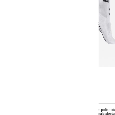
-
+
Único
COMPRAR
 poliamida no cano, canelado na panturrilha e pé em algodão, indicada para a
mais abertas no peito para proporcionar respirabilidade, parte traseira cane