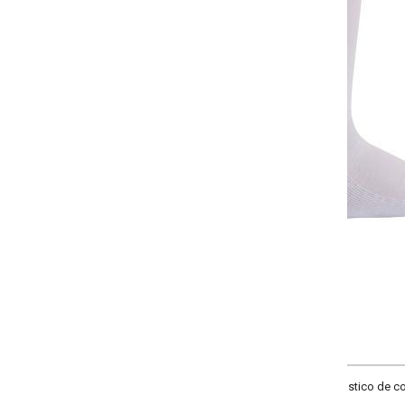
-
+
Único
COMPRAR
stico de compresão no tornozelo. Tamanho: Unico veste 39 ao 43.