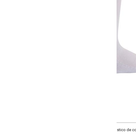
-
+
Único
COMPRAR
stico de compresão no tornozelo. Tamanho: Unico veste 39 ao 43.