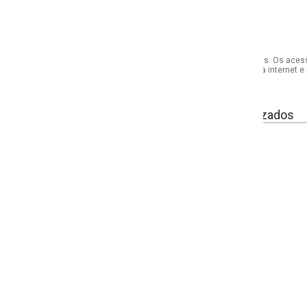
s. Os acessórios utilizados na produção das fotos não acompanham o produto.
internet e por telefone. Em caso de divergência, o preço válido será sempre aq
izados