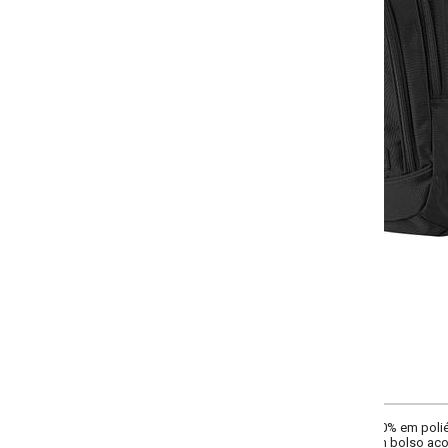
-
+
Único
COMPRAR
0% em poliéster com alças reguláveis e puxador emborrachado. Tamanho (AxLx
bolso acolchoados para manter seu laptop seguro, e vários outro bolsos co