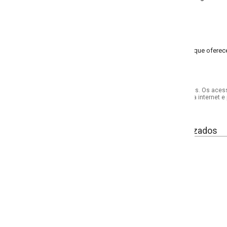
e oferece praticidade e resistência para o seu dia a dia.
s. Os acessórios utilizados na produção das fotos não acompanham o produto.
internet e por telefone. Em caso de divergência, o preço válido será sempre aq
izados