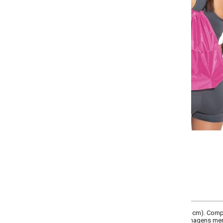
-
+
Único
COMPRAR
 cm). Composição: em poliéster. Sem opção de cor. É um produto que oferece
Imagens meramente ilustrativas.