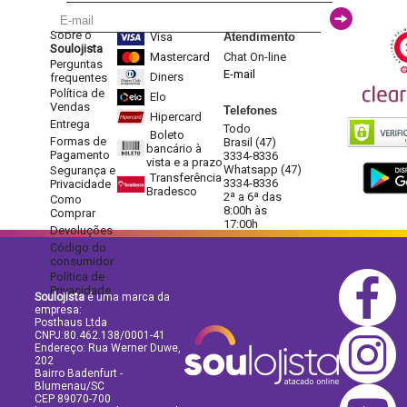
Sobre o
Visa
Atendimento
Soulojista
Mastercard
Chat On-line
Perguntas
E-mail
Diners
frequentes
Política de
Elo
Vendas
Telefones
Hipercard
Entrega
Todo
Boleto
Formas de
Brasil (47)
bancário à
Pagamento
3334-8336
vista e a prazo
Whatsapp (47)
Segurança e
Transferência
3334-8336
Privacidade
Bradesco
2ª a 6ª das
Como
8:00h às
Comprar
17:00h
Devoluções
Código do
consumidor
Política de
Privacidade
Soulojista
é uma marca da
empresa:
Posthaus Ltda
CNPJ:80.462.138/0001-41
Endereço: Rua Werner Duwe,
202
Bairro Badenfurt -
Blumenau/SC
CEP 89070-700