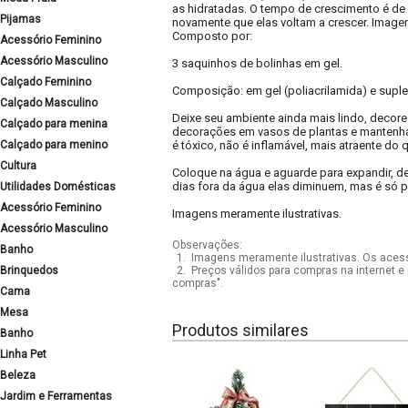
as hidratadas. O tempo de crescimento é de 
Pijamas
novamente que elas voltam a crescer. Imagen
Composto por:
Acessório Feminino
Acessório Masculino
3 saquinhos de bolinhas em gel.
Calçado Feminino
Composição: em gel (poliacrilamida) e suple
Calçado Masculino
Deixe seu ambiente ainda mais lindo, decore
Calçado para menina
decorações em vasos de plantas e mantenha-a
Calçado para menino
é tóxico, não é inflamável, mais atraente do
Cultura
Coloque na água e aguarde para expandir, de
dias fora da água elas diminuem, mas é só p
Utilidades Domésticas
Acessório Feminino
Imagens meramente ilustrativas.
Acessório Masculino
Observações:
Banho
1.
Imagens meramente ilustrativas. Os acess
Brinquedos
2.
Preços válidos para compras na internet e 
compras".
Cama
Mesa
Produtos similares
Banho
Linha Pet
Beleza
Jardim e Ferramentas