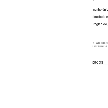
amanho único).
almofada em gel.
região do joanete, proporcionando alívio e conforto.
s. Os acessórios utilizados na produção das fotos não acompanham o produto.
internet e por telefone. Em caso de divergência, o preço válido será sempre aq
izados