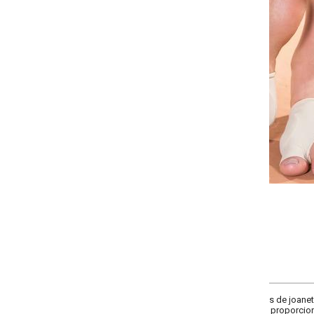
Selecione a quantidade:
-
+
Único
COMPRAR
es de joanete (tamanho único). Composição: em poliamida com almofada em g
 proporcionando alívio e conforto. Imagens meramente ilustrativas.