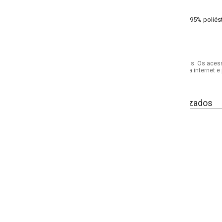
5% poliéster, 5% elastano meia malha
s. Os acessórios utilizados na produção das fotos não acompanham o produto.
internet e por telefone. Em caso de divergência, o preço válido será sempre aq
izados