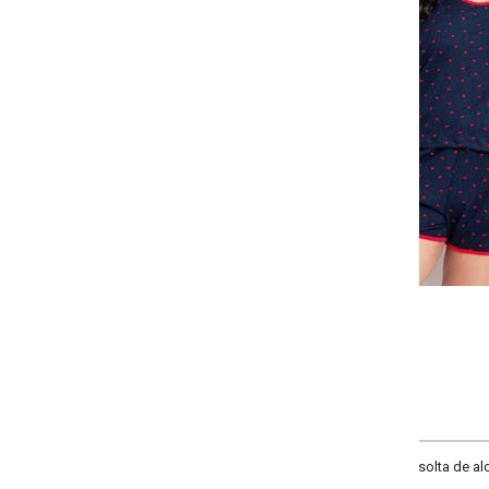
Selecione a quantidade para cada tamanho:
-
-
-
-
+
+
+
G
GG
XXG
XLG
COMPRAR
olta de alcinha. Confeccionado em malha suede canelada macia, para noites 