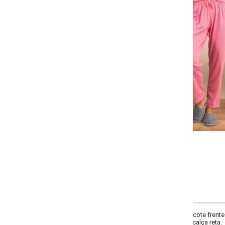
-
-
-
-
+
+
+
P
M
G
GG
COMPRAR
ote frente v, decote costas redondo, manga flare, cintura alta, comprimento 
alça reta.